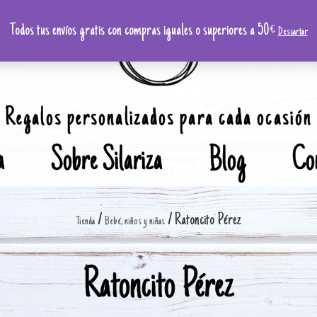
Todos tus envíos gratis con compras iguales o superiores a 50€
Descartar
Regalos personalizados para cada ocasión
a
Sobre Silariza
Blog
Co
/
/ Ratoncito Pérez
Tienda
Bebé, niños y niñas
Ratoncito Pérez