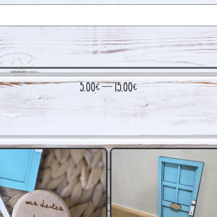
5.00
€
—
15.00
€