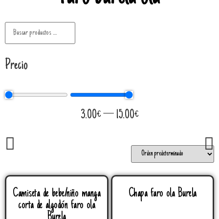
Precio
3.00
€
—
15.00
€
Camiseta de bebe/niño manga
Chapa faro ola Burela
corta de algodón faro ola
Burela