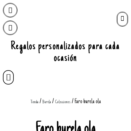
Regalos personalizados para cada
ocasión
/
/
/ Faro burela ola
Tienda
Burela
Colecciones
Faro burela ola