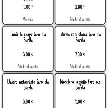
15.00
€
3.00
€
Ver más
Añadir al carrito
Imán de chapa faro ola
Libreta rpte blanca faro ola
Burela
Burela
3.00
€
7.00
€
Añadir al carrito
Añadir al carrito
Llavero metacrilato faro ola
Monedero pequeño faro ola
Burela
Burela
3.00
€
5.00
€