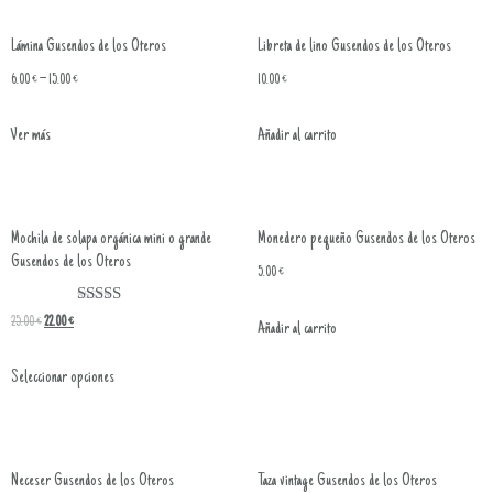
Lámina Gusendos de los Oteros
Libreta de lino Gusendos de los Oteros
6.00
€
–
15.00
€
10.00
€
Ver más
Añadir al carrito
Mochila de solapa orgánica mini o grande
Monedero pequeño Gusendos de los Oteros
Gusendos de los Oteros
5.00
€
Valorado con
25.00
€
22.00
€
Añadir al carrito
5.00
de 5
Seleccionar opciones
Neceser Gusendos de los Oteros
Taza vintage Gusendos de los Oteros