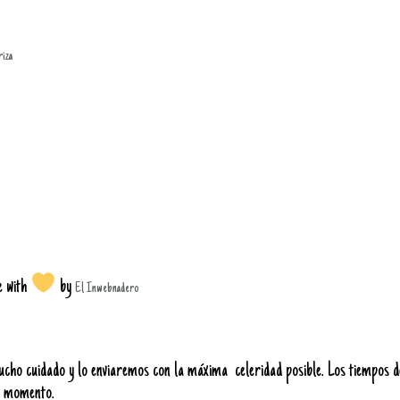
riza
e with
by
El Inwebnadero
o cuidado y lo enviaremos con la máxima celeridad posible. Los tiempos de
se momento.