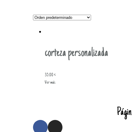
corteza personalizada
35.00
€
Ver más
Págin