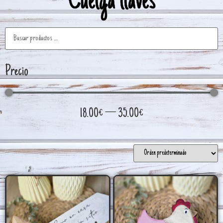
Cuelga llaves
Precio
18.00
€
—
35.00
€