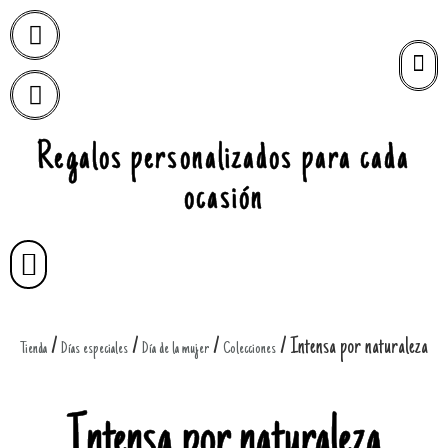
Regalos personalizados para cada
ocasión
/
/
/
/ Intensa por naturaleza
Tienda
Días especiales
Día de la mujer
Colecciones
Intensa por naturaleza