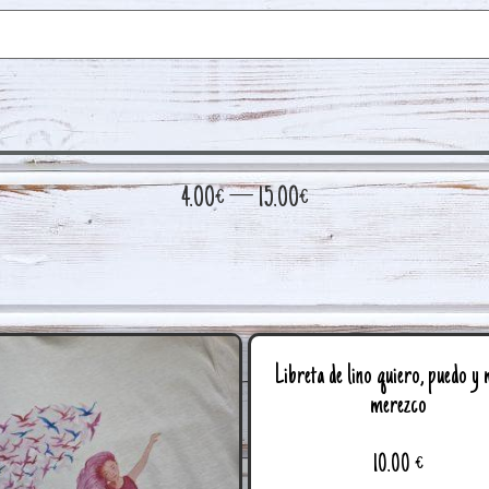
4.00
€
—
15.00
€
Libreta de lino quiero, puedo y 
merezco
10.00
€