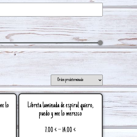
me lo
Libreta laminada de espiral quiero,
puedo y me lo merezco
7.00
€
–
14.00
€