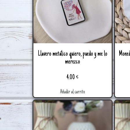
Llavero metálico quiero, puedo y me lo
Moned
merezco
4.00
€
Añadir al carrito