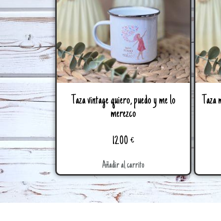
Taza vintage quiero, puedo y me lo
Taza 
merezco
12.00
€
Añadir al carrito