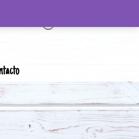
ntacto
o