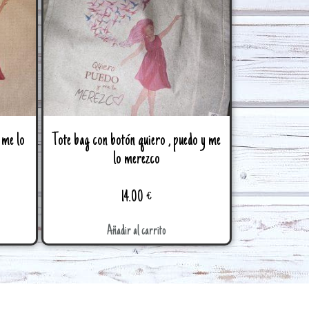
 me lo
Tote bag con botón quiero , puedo y me
lo merezco
14.00
€
Añadir al carrito