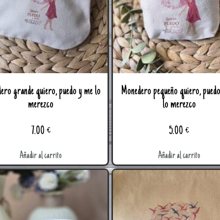
ero grande quiero, puedo y me lo
Monedero pequeño quiero, pued
merezco
lo merezco
7.00
€
5.00
€
Añadir al carrito
Añadir al carrito