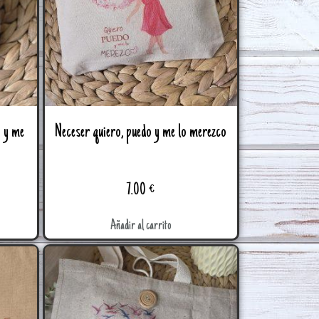
o y me
Neceser quiero, puedo y me lo merezco
7.00
€
Añadir al carrito