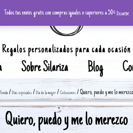
Todos tus envíos gratis con compras iguales o superiores a 50€
Descartar
Regalos personalizados para cada ocasión
a
Sobre Silariza
Blog
Co
/
/
/
/ Quiero, puedo y me lo merezc
Tienda
Días especiales
Día de la mujer
Colecciones
Quiero, puedo y me lo merezco