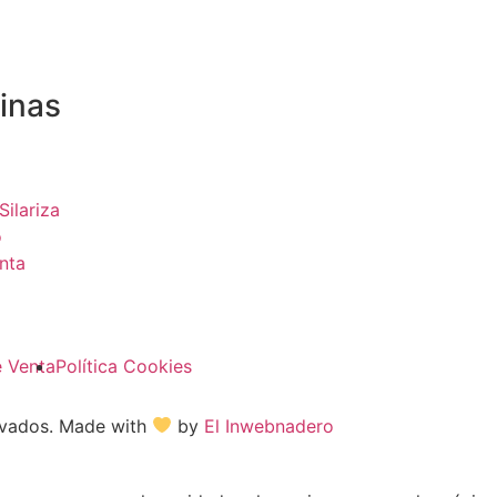
inas
Silariza
o
nta
e Venta
Política Cookies
ervados. Made with
by
El Inwebnadero