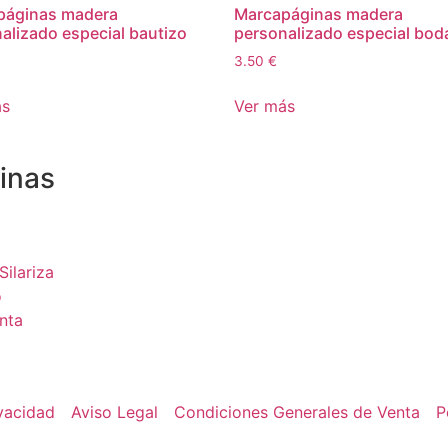
páginas madera
Marcapáginas madera
alizado especial bautizo
personalizado especial bod
3.50
€
ás
Ver más
inas
Silariza
o
nta
ivacidad
Aviso Legal
Condiciones Generales de Venta
P