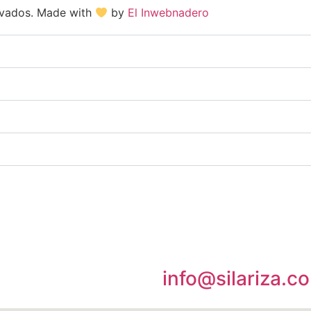
ervados. Made with
by
El Inwebnadero
info@silariza.c