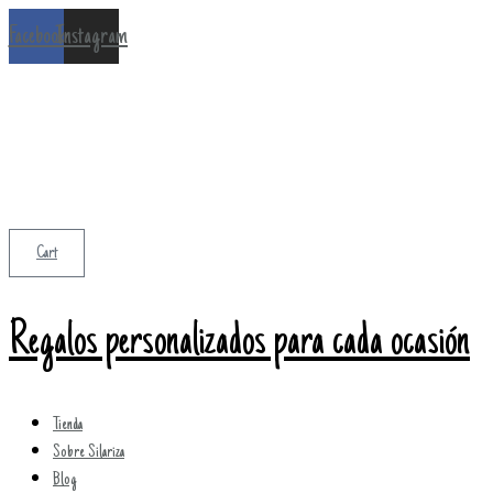
Ir
Facebook
Instagram
al
contenido
Cart
Regalos personalizados para cada ocasión
Tienda
Sobre Silariza
Blog