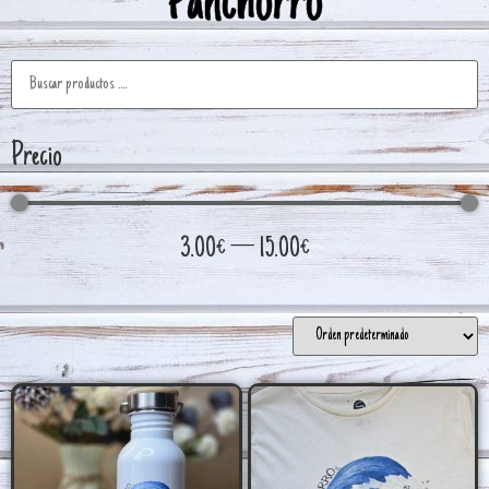
Panchorro
Precio
3.00
€
—
15.00
€