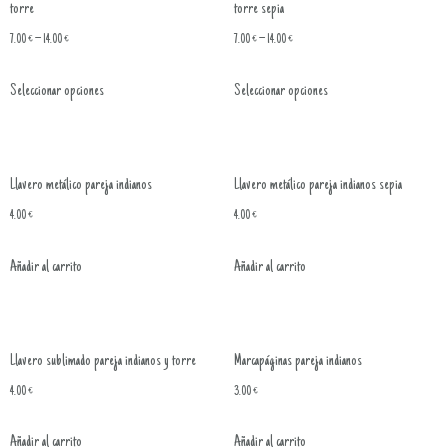
torre
torre sepia
7.00
€
–
14.00
€
7.00
€
–
14.00
€
Seleccionar opciones
Seleccionar opciones
Llavero metálico pareja indianos
Llavero metálico pareja indianos sepia
4.00
€
4.00
€
Añadir al carrito
Añadir al carrito
Llavero sublimado pareja indianos y torre
Marcapáginas pareja indianos
4.00
€
3.00
€
Añadir al carrito
Añadir al carrito