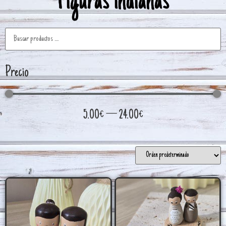
Figuras indianas
Precio
5.00
€
—
24.00
€