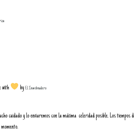
riza
e with
by
El Inwebnadero
o cuidado y lo enviaremos con la máxima celeridad posible. Los tiempos de
se momento.