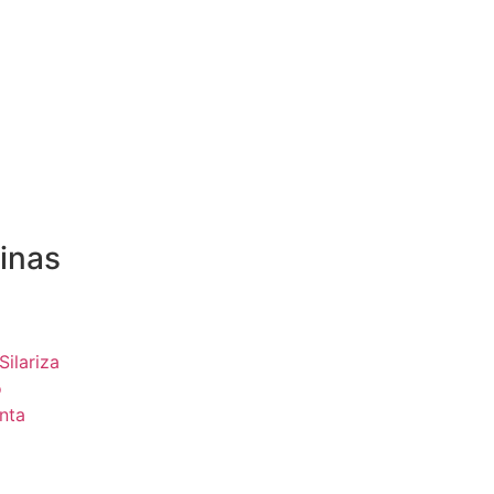
inas
Silariza
o
nta