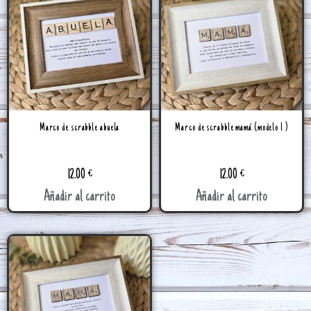
Marco de scrabble abuela
Marco de scrabble mamá (modelo 1 )
12.00
€
12.00
€
Añadir al carrito
Añadir al carrito