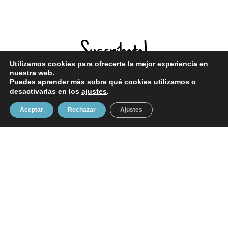
Suscríbete!
Utilizamos cookies para ofrecerte la mejor experiencia en
nuestra web.
Puedes aprender más sobre qué cookies utilizamos o
¡Entérate de todas mis novedades!
desactivarlas en los
ajustes
.
Aceptar
Rechazar
Ajustes
Enviar