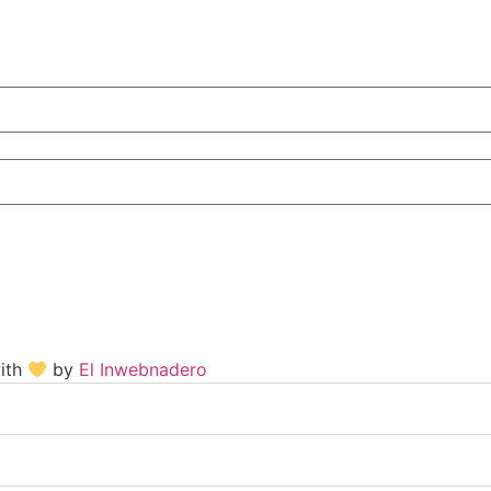
with
by
El Inwebnadero