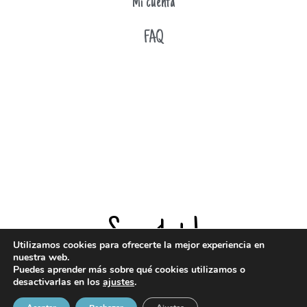
Mi cuenta
FAQ
Suscríbete!
Utilizamos cookies para ofrecerte la mejor experiencia en
nuestra web.
Puedes aprender más sobre qué cookies utilizamos o
¡Entérate de todas mis novedades!
desactivarlas en los
ajustes
.