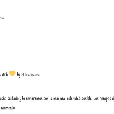
riza
e with
by
El Inwebnadero
o cuidado y lo enviaremos con la máxima celeridad posible. Los tiempos de
se momento.