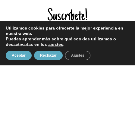
Suscríbete!
Utilizamos cookies para ofrecerte la mejor experiencia en
nuestra web.
¡Entérate de todas mis novedades!
Puedes aprender más sobre qué cookies utilizamos o
desactivarlas en los
ajustes
.
Aceptar
Rechazar
Ajustes
Enviar