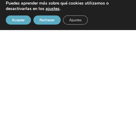
Puedes aprender más sobre qué cookies utilizamos o
Inicio
desactivarlas en los
ajustes
.
Tienda
Aceptar
Rechazar
Ajustes
Sobre Silariza
Carrito
Mi cuenta
FAQ