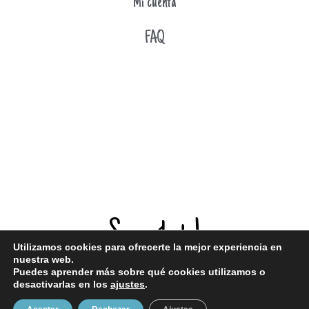
Mi cuenta
FAQ
Suscríbete!
Utilizamos cookies para ofrecerte la mejor experiencia en
nuestra web.
Puedes aprender más sobre qué cookies utilizamos o
¡Entérate de todas mis novedades!
desactivarlas en los
ajustes
.