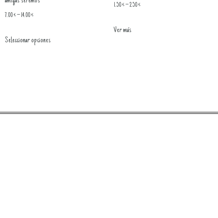
amigas seremos
1.50
€
–
2.50
€
7.00
€
–
14.00
€
Ver más
Seleccionar opciones