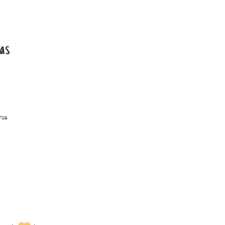
as
riza