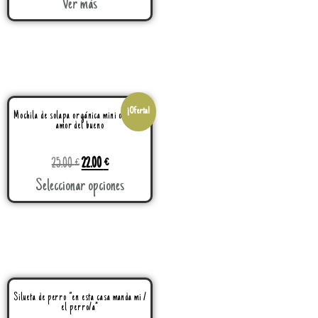
Ver más
¡Oferta!
Mochila de solapa orgánica mini o grande
amor del bueno
25.00
€
22.00
€
Seleccionar opciones
Silueta de perro “en esta casa manda mi /
el perro/a”