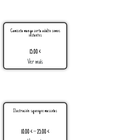
Camiseta manga corta adulto somos
instantes
15.00
€
Ver más
Ilustración squeegee mascotas
10.00
€
–
25.00
€