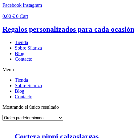
Ir
Facebook
Instagram
al
contenido
0.00
€
0
Cart
Regalos personalizados para cada ocasión
Tienda
Sobre Silariza
Blog
Contacto
Menu
Tienda
Sobre Silariza
Blog
Contacto
Mostrando el único resultado
Corteza pippi calzaslargas