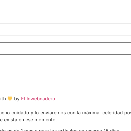
with
by
El Inwebnadero
o cuidado y lo enviaremos con la máxima celeridad posib
ue exista en ese momento.
do es de 1 mes y para los artículos en reserva 15 días.