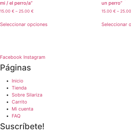
mi / el perro/a”
un perro”
15.00
€
–
25.00
€
15.00
€
–
25.0
Seleccionar opciones
Seleccionar 
Este
Este
producto
producto
tiene
tiene
múltiples
múltiples
Facebook
Instagram
variantes.
variantes.
Páginas
Las
Las
opciones
opciones
se
se
Inicio
pueden
pueden
Tienda
elegir
elegir
Sobre Silariza
en
en
Carrito
la
la
Mi cuenta
página
página
FAQ
de
de
Suscríbete!
producto
producto