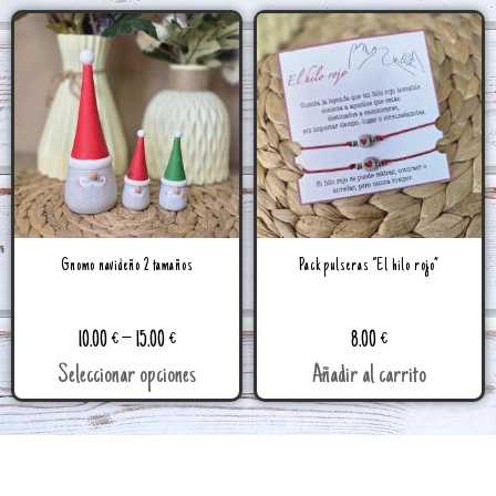
Gnomo navideño 2 tamaños
Pack pulseras “El hilo rojo”
10.00
€
–
15.00
€
8.00
€
Seleccionar opciones
Añadir al carrito