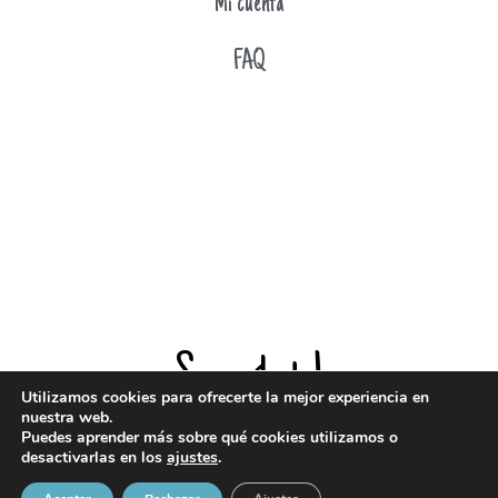
Mi cuenta
FAQ
Suscríbete!
Utilizamos cookies para ofrecerte la mejor experiencia en
nuestra web.
Puedes aprender más sobre qué cookies utilizamos o
¡Entérate de todas mis novedades!
desactivarlas en los
ajustes
.