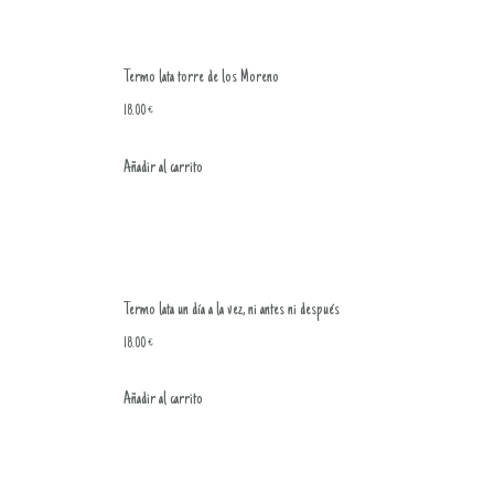
Termo lata torre de los Moreno
18.00
€
Añadir al carrito
Termo lata un día a la vez, ni antes ni después
18.00
€
Añadir al carrito