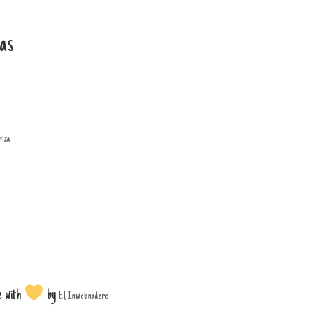
as
riza
e with
by
El Inwebnadero