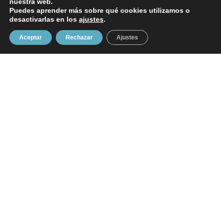
nuestra web.
Puedes aprender más sobre qué cookies utilizamos o
desactivarlas en los
ajustes
.
Mi cuenta
Aceptar
Rechazar
Ajustes
FAQ