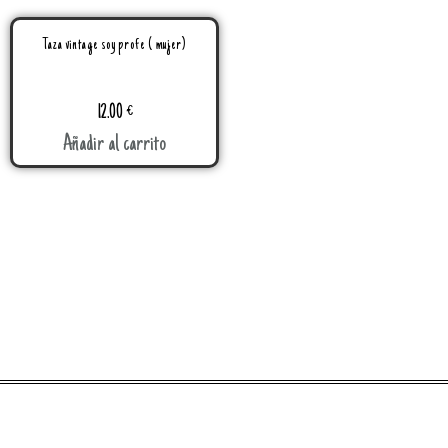
Taza vintage soy profe ( mujer)
12.00
€
Añadir al carrito