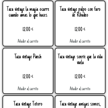
Taza vintage la magia ocurre
Taza vintage pulpo con faro
cuando amas lo que haces
de Ribadeo
12.00
€
12.00
€
Añadir al carrito
Añadir al carrito
Taza vintage Punch
Taza vintage sonríe que la vida
vuela
12.00
€
12.00
€
Añadir al carrito
Añadir al carrito
Taza vintage Totoro
Taza vintage amigas somos,