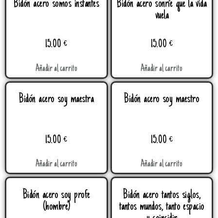
Bidón acero somos instantes
Bidón acero sonríe que la vida
vuela
15.00
€
15.00
€
Añadir al carrito
Añadir al carrito
Bidón acero soy maestra
Bidón acero soy maestro
15.00
€
15.00
€
Añadir al carrito
Añadir al carrito
Bidón acero soy profe
Bidón acero tantos siglos,
(hombre)
tantos mundos, tanto espacio