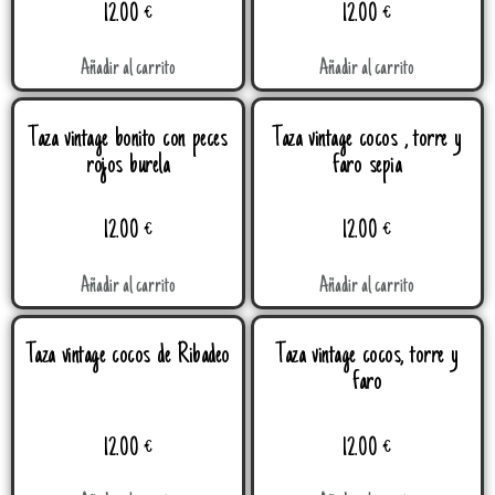
12.00
€
12.00
€
Añadir al carrito
Añadir al carrito
Taza vintage bonito con peces
Taza vintage cocos , torre y
rojos burela
faro sepia
12.00
€
12.00
€
Añadir al carrito
Añadir al carrito
Taza vintage cocos de Ribadeo
Taza vintage cocos, torre y
faro
12.00
€
12.00
€