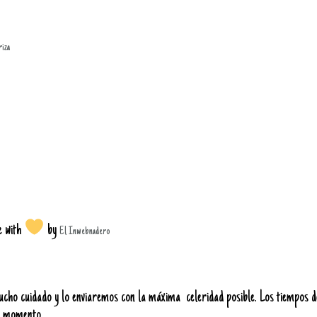
riza
e with
by
El Inwebnadero
o cuidado y lo enviaremos con la máxima celeridad posible. Los tiempos de
se momento.