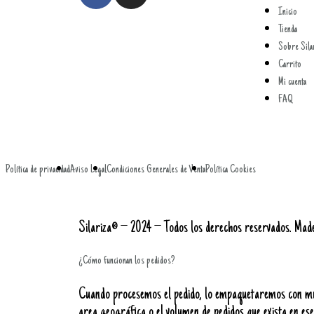
Inicio
Tienda
Sobre Sila
Carrito
Mi cuenta
FAQ
Política de privacidad
Aviso Legal
Condiciones Generales de Venta
Política Cookies
Silariza® – 2024 – Todos los derechos reservados. Mad
¿Cómo funcionan los pedidos?
Cuando procesemos el pedido, lo empaquetaremos con much
area geográfica o el volumen de pedidos que exista en e