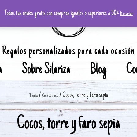
Todos tus envíos gratis con compras iguales o superiores a 50€
Descartar
Regalos personalizados para cada ocasión
a
Sobre Silariza
Blog
Co
/
/ Cocos, torre y faro sepia
Tienda
Colecciones
Cocos, torre y faro sepia