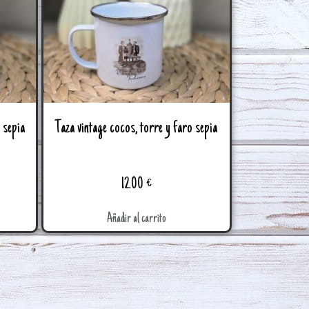
o sepia
Taza vintage cocos, torre y faro sepia
12.00
€
Añadir al carrito