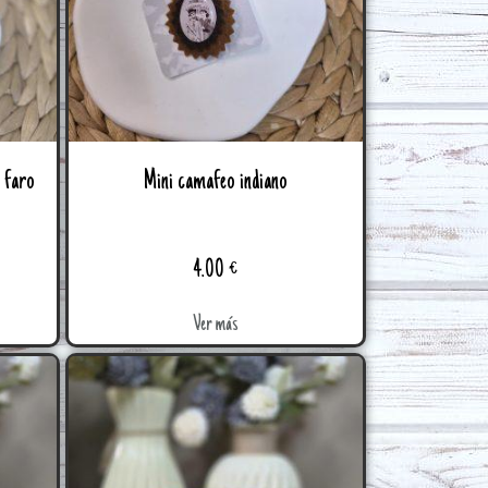
y faro
Mini camafeo indiano
4.00
€
Ver más