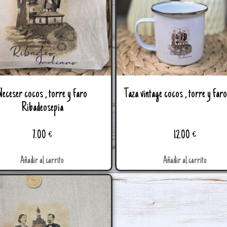
Neceser cocos , torre y faro
Taza vintage cocos , torre y far
Ribadeosepia
7.00
€
12.00
€
Añadir al carrito
Añadir al carrito