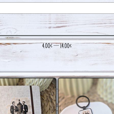
4.00
€
—
14.00
€