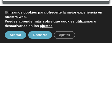
Utilizamos cookies para ofrecerte la mejor experiencia en
nuestra web.
Puedes aprender más sobre qué cookies utilizamos o
desactivarlas en los
ajustes
.
Descripción
Valoraciones (0)
Aceptar
Rechazar
Ajustes
Descripción
Monedero pequeño con ilustración de Ribadeo
Algodón
Tamaño aproximado 11,5 x 9cm
Artículo personalizable