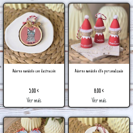
Adorno navideño con ilustración
Adorno navideño elfo personalizado
5.00
€
8.00
€
Ver más
Ver más