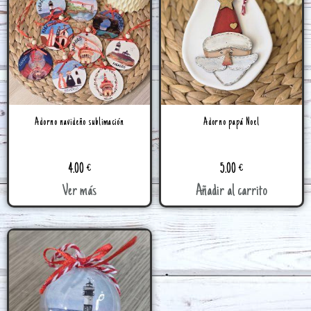
Adorno navideño sublimación
Adorno papá Noel
4.00
€
5.00
€
Ver más
Añadir al carrito