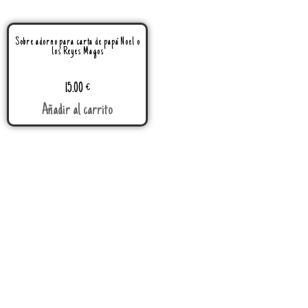
Sobre adorno para carta de papá Noel o
los Reyes Magos
15.00
€
Añadir al carrito