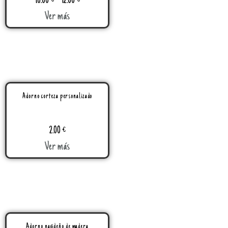
10.00
€
–
12.00
€
Ver más
Adorno corteza personalizado
2.00
€
Ver más
Adorno navideño de madera