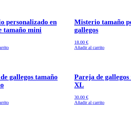
io personalizado en
Misterio tamaño 
e tamaño mini
gallegos
18.00
€
rrito
Añadir al carrito
 de gallegos tamaño
Pareja de gallego
ño
XL
30.00
€
rrito
Añadir al carrito