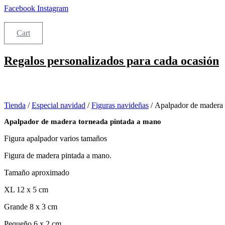
Ir
Facebook
Instagram
al
contenido
Cart
Regalos personalizados para cada ocasión
Tienda
/
Especial navidad
/
Figuras navideñas
/ Apalpador de madera 
Apalpador de madera torneada pintada a mano
Figura apalpador varios tamaños
Figura de madera pintada a mano.
Tamaño aproximado
XL 12 x 5 cm
Grande 8 x 3 cm
Pequeño 6 x 2 cm