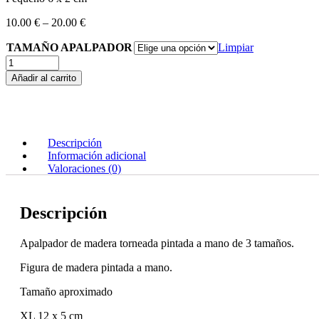
10.00
€
–
20.00
€
TAMAÑO APALPADOR
Limpiar
Apalpador
de
Añadir al carrito
madera
torneada
pintada
a
mano
Descripción
cantidad
Información adicional
Valoraciones (0)
Descripción
Apalpador de madera torneada pintada a mano de 3 tamaños.
Figura de madera pintada a mano.
Tamaño aproximado
XL 12 x 5 cm