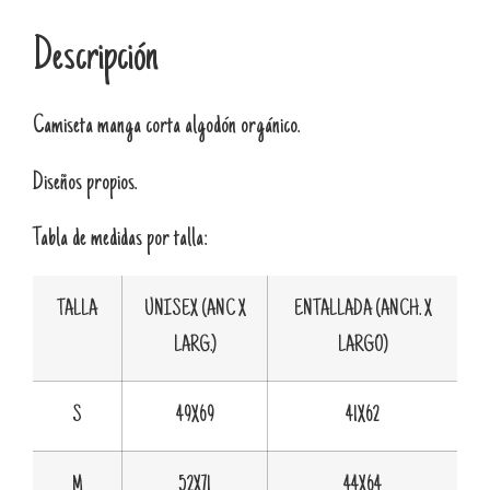
Descripción
Camiseta manga corta algodón orgánico.
Diseños propios.
Tabla de medidas por talla:
TALLA
UNISEX (ANC X
ENTALLADA (ANCH. X
LARG.)
LARGO)
S
49X69
41X62
M
52X71
44X64