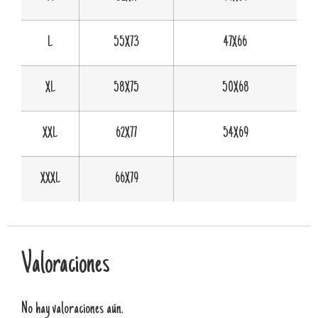
L
55X73
47X66
XL
58X75
50X68
XXL
62X77
54X69
XXXL
66X79
Valoraciones
No hay valoraciones aún.