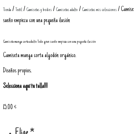
/
/
/
/
/ Camise
Tienda
Textil
Camisetas y bodies
Camisetas adulto
Camisetas mis colecciones
sueño empieza con una pequeña ilusión
Camiseta manga corta adulto Todo gran sueño empieza con una pequeña ilusión
Camiseta manga corta algodón orgánico.
Diseños propios.
Selecciona aquí tu talla!!!
15.00
€
Elige
*