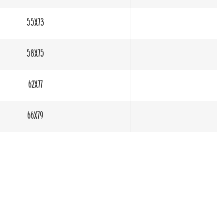
55X73
58X75
62X77
66X79