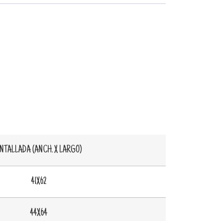
NTALLADA (ANCH. X LARGO)
41X62
44X64