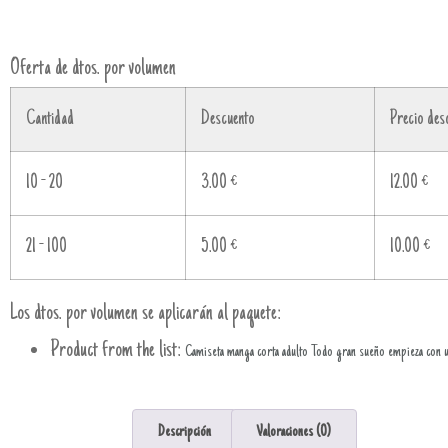
Oferta de dtos. por volumen
Cantidad
Descuento
Precio des
10 - 20
3.00
€
12.00
€
21 - 100
5.00
€
10.00
€
Los dtos. por volumen se aplicarán al paquete:
Product from the list:
Camiseta manga corta adulto Todo gran sueño empieza con u
Descripción
Valoraciones (0)