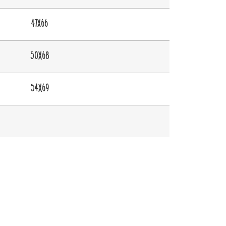
47X66
50X68
54X69