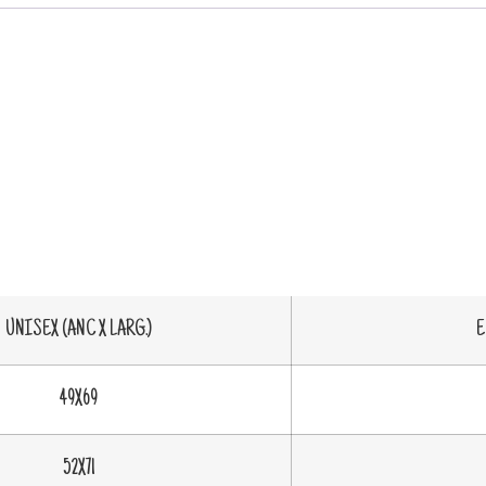
UNISEX (ANC X LARG.)
E
49X69
52X71