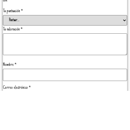
con
*
Tu puntuación
*
Tu valoración
*
Nombre
*
Correo electrónico
*
Guarda mi nombre, correo electrónico y web en este navegador para la próxima vez que
comente.