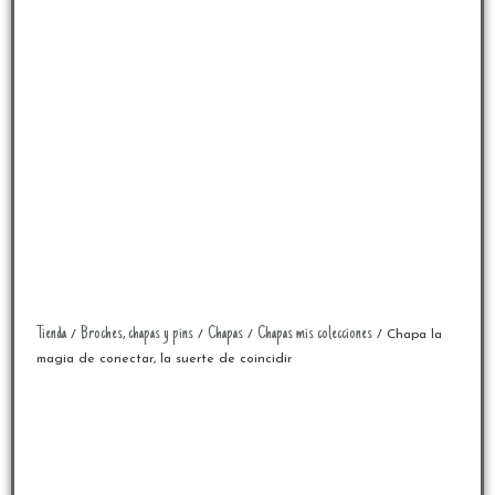
Tienda
Broches, chapas y pins
Chapas
Chapas mis colecciones
/
/
/
/ Chapa la
magia de conectar, la suerte de coincidir