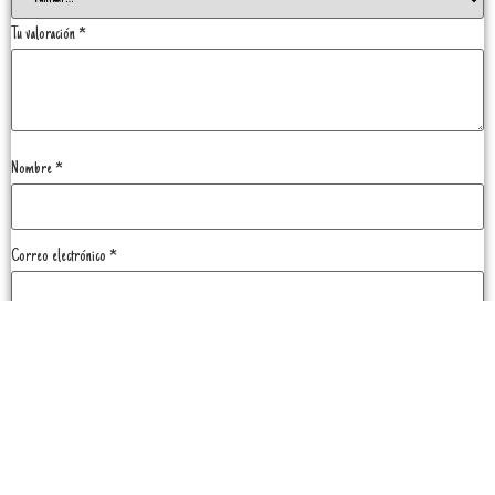
Tu valoración
*
Nombre
*
Correo electrónico
*
Guarda mi nombre, correo electrónico y web en este navegador para la próxima vez que
comente.