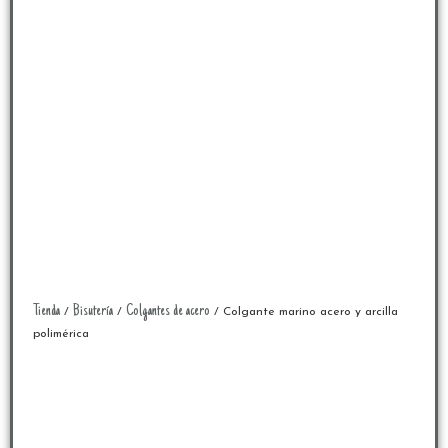
Tienda
Bisutería
Colgantes de acero
/
/
/ Colgante marino acero y arcilla
polimérica