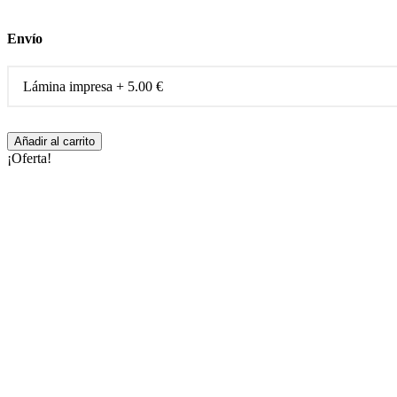
Envío
Ilustraciones
Añadir al carrito
detallada
¡Oferta!
en
digital
cantidad