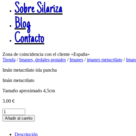
Sobre Silariza
Blog
Contacto
Zona de coincidencia con el cliente «España»
Tienda
/
Imanes, dedales,postales
/
Imanes
/
imanes metacrilato
/
Iman
Imán metacrilato isla pancha
Imán metacrilato
Tamaño aproximado 4,5cm
3.00
€
Imán
metacrilato
Añadir al carrito
isla
pancha
cantidad
Descripción