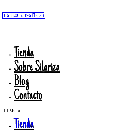
Ir
al
contenido
1,618.00
€
196
Cart
Tienda
Sobre Silariza
Blog
Contacto
Menu
Tienda