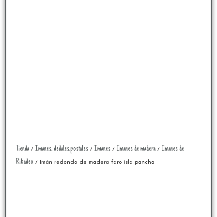
Tienda
Imanes, dedales,postales
Imanes
Imanes de madera
Imanes de
/
/
/
/
Ribadeo
/ Imán redondo de madera faro isla pancha