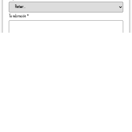
Tu valoración
*
Nombre
*
Correo electrónico
*
Guarda mi nombre, correo electrónico y web en este navegador para la próxima vez
que comente.