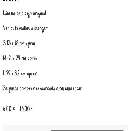
Lámina Totoro
Lámina de dibujo original .
Varios tamaños a escoger
S 13 x 18 cm aprox
M 21 x 29 cm aprox
L 29 x 39 cm aprox
Se puede comprar enmarcada o sin enmarcar
6.00
€
–
15.00
€