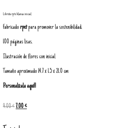
Libreta rpte blanca inicial
Fabricado
rpet
para promover la sostenibilidad.
100 páginas lisas.
Ilustración de flores con inicial
Tamaño aproximado 14.7 x 1.5 x 21.0 cm
Personalízala aquí!!
9.00
€
7.00
€