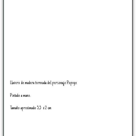
Llavero de madera torneada del personaje Popeye
Pintado a mano.
Tamaño aproximado 5,5 x 2 cm