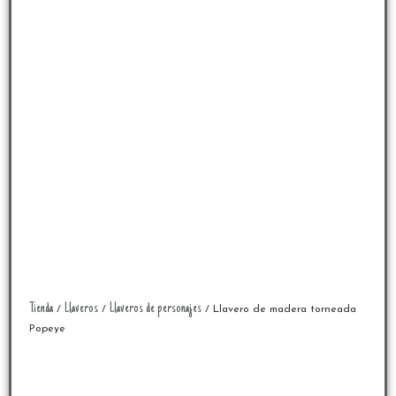
Tienda
Llaveros
Llaveros de personajes
/
/
/ Llavero de madera torneada
Popeye