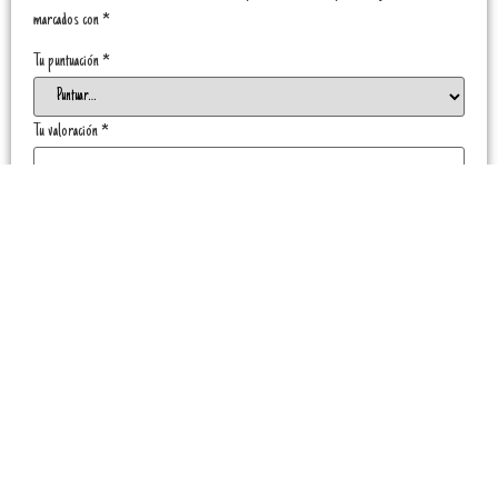
marcados con
*
Tu puntuación
*
Tu valoración
*
Nombre
*
Correo electrónico
*
Guarda mi nombre, correo electrónico y web en este navegador para la próxima vez
que comente.