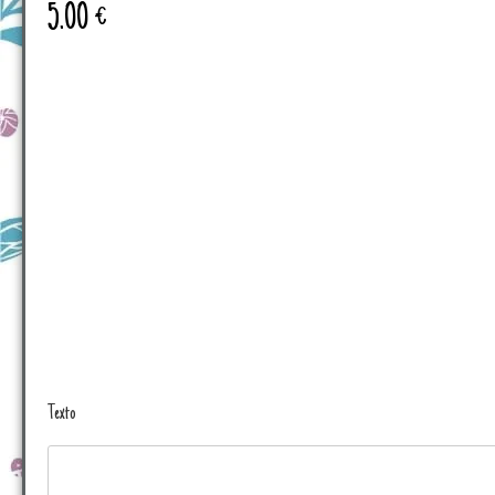
5.00
€
Texto