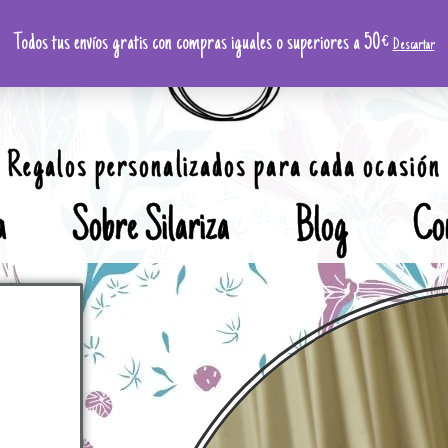
Todos tus envíos gratis con compras iguales o superiores a 50€
Descartar
Regalos personalizados para cada ocasión
a
Sobre Silariza
Blog
Co